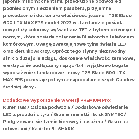
japońskimi komponentami, przedłużone podwozie z
podniesionym siedzeniem pasażera, przyjemne
prowadzenie i doskonałe właściwości jezdne - TGB Blade
600 LTX MAX EPS model 2023 w standardzie posiada
nowy duży kolorowy wyświetlacz TFT z trybem dziennym i
nocnym, który posiada połączenie Bluetooth z telefonem
komórkowym. Uwagę zwracają nowe tylne światła LED
oraz kierunkowskazy. Oprócz tego słynny niezawodny
silnik o dużej sile uciągu, doskonałe właściwości terenowe,
elektrycznie podłączany napęd 4x4 i wyjątkowo bogate
wyposażenie standardowe - nowy TGB Blade 600 LTX
MAX EPS pozostaje jednym z najpopularniejszych Quadów
średniej klasy..
Dodatkowe wyposażenie w wersji PREMIUM Pro:
Kufer TGB / Osłona podwozia / Dodatkowe oświetlenie
LED z przodu i z tyłu / Grzane manetki i kciuk SYMTEC /
Podgrzewane siedzenie kierowcy i pasażera / Gaśnica z
uchwytami / Kanister 5L SHARK