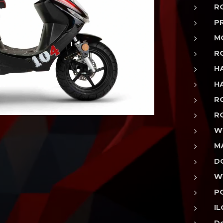
R
P
M
R
H
H
R
R
WY
M
D
W
P
IL