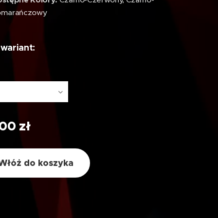
stępne Kolory:
omarańczowy
wariant:
,00
zł
Włóż do koszyka