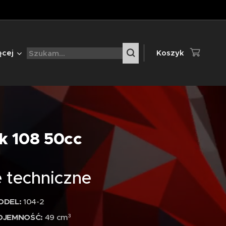
ęcej
Koszyk
k 108 50cc
 techniczne
ODEL:
104-2
OJEMNOŚĆ:
49 cm³