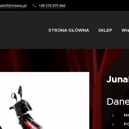
dmf@interia.pl
+48 576 975 666
STRONA GŁÓWNA
SKLEP
Wi
Juna
Dane
M
P