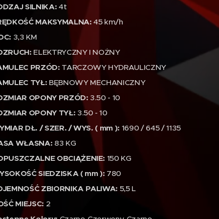
ODZAJ SILNIKA:
4t
RĘDKOŚĆ MAKSYMALNA:
45 km/h
OC:
3,3 KM
OZRUCH:
ELEKTRYCZNY I NOŻNY
AMULEC PRZÓD:
TARCZOWY HYDRAULICZNY
AMULEC TYŁ:
BĘBNOWY MECHANICZNY
OZMIAR OPONY PRZÓD:
3.50 - 10
OZMIAR OPONY TYŁ:
3.50 - 10
MIAR DŁ. / SZER. / WYS. ( mm ):
1690 / 645 / 1135
ASA WŁASNA:
83 KG
OPUSZCZALNE OBCIĄŻENIE:
150 KG
YSOKOŚĆ SIEDZISKA ( mm ):
780
OJEMNOŚĆ ZBIORNIKA PALIWA:
5,5 L
OŚĆ MIEJSC:
2
Czarno-Czerwony, Czarno-