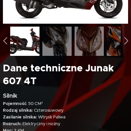
Dane techniczne Junak
607 4T
Silnik
Pojemność
: 50 CM³
Rodzaj silnika:
Czterosuwowy
Zasilanie silnika:
Wtrysk Paliwa
Rozruch:
Elektryczny i nożny
Moc:
3 KM