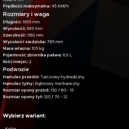
Prędkość maksymalna:
45 KM/H
Rozmiary i waga
Długość:
1955 mm
Wysokość:
695 mm
Szerokość:
1160 mm
Wysokość siedziska:
785 mm
Masa własna:
105 kg
Pojemność zbiornika paliwa
:
6.5 L
Ilość miejsc
:
2
Podwozie
Hamulec przedni:
Tarczowy hydrauliczny
Hamulec tylny:
Bębnowy mechaniczny
Rozmiar opony przód:
130 / 60 - 13
Rozmiar opony tył:
120 / 70 - 12
Wybierz wariant:
Kolor