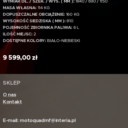
WYMIAR DŁ. / SZER. / WYS. ( MM ):
1840 / 690 / 1150
MASA WŁASNA:
114 KG
DOPUSZCZALNE OBCIĄŻENIE:
160 KG
WYSOKOŚĆ SIEDZISKA ( MM ):
810
POJEMNOŚĆ ZBIORNIKA PALIWA:
6 L
ILOŚĆ MIEJSC:
2
DOSTĘPNE KOLORY:
BIAŁO-NIEBIESKI
9 599,00
zł
SKLEP
O nas
Kontakt
E-mail: motoquadmf@interia.pl