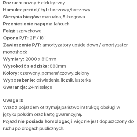
Rozruch:
nożny + elektryczny
Hamulec przód / tył:
tarczowy/tarczowy
Skrzynia biegów:
manualna, 5-biegowa
Przeniesienie napędu:
łańcuch
Felgi:
szprychowe
Opona P/T:
21" / 18"
Zawieszenie P/T:
amortyzatory upside down / amortyzator
monoshock
Wymiary:
2000 x 810mm
Wysokość siedziska:
880mm
Kolory:
czerwony, pomarańczowy, zielony
Wyposażenie:
oświetlenie, licznik, lusterka
Gwarancja:
24 miesiące
Uwaga !!!
Wraz z pojazdem otrzymają państwo instrukcję obsługi w
języku polskim oraz kartę gwarancyjną.
Pojazd
nie posiada homologacji
, więc nie jest dopuszczony do
ruchu po drogach publicznych.