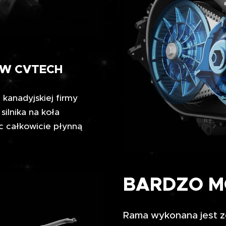
ÓW CVTECH
kanadyjskiej firmy
ilnika na koła
c całkowicie płynną
BARDZO M
Rama wykonana jest z