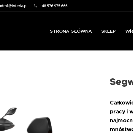
dmf@interia.pl
+48 576 975 666
STRONA GŁÓWNA
SKLEP
Wi
Segw
Całkowi
pracy i 
najmocni
mnóstwo