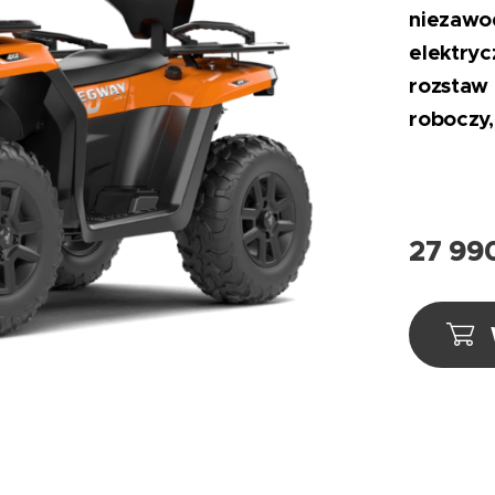
niezawo
elektryc
rozstaw 
roboczy
27 99