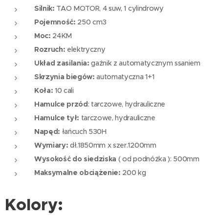
Silnik:
TAO MOTOR, 4 suw, 1 cylindrowy
Pojemność:
250 cm3
Moc:
24KM
Rozruch:
elektryczny
Układ zasilania:
gaźnik z automatycznym ssaniem
Skrzynia biegów:
automatyczna 1+1
Koła:
10 cali
Hamulce przód
: tarczowe, hydrauliczne
Hamulce tył:
tarczowe, hydrauliczne
Napęd:
łańcuch 530H
Wymiary:
dł.1850mm x szer.1200mm
Wysokość do siedziska
( od podnóżka ): 500mm
Maksymalne obciążenie:
200 kg
Kolory: