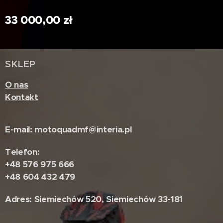
33 000,00
zł
SKLEP
O nas
Kontakt
E-mail: motoquadmf@interia.pl
Telefon:
+48 576 975 666
+48 604 432 479
Adres: Siemiechów 520, Siemiechów 33-181