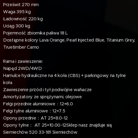
Prześwit 270 mm
Waga 395 kg
Ładowność 220 kg
Uciąg 300 kg
Pojemność zbiornika paliwa 18 L
Dostępne kolory Lava Orange, Pearl Injected Blue, Titanium Grey,
Truetimber Camo
Rama i zawieszenie:
Napęd 2WD/4WD
Hamulce hydrauliczne na 4 koła (CBS) + parkingowy na tylne
koła
Zawieszenie przód i tył podwójne wahacze
Amortyzatory ze sprężynami, olejowe
Felgi przednie aluminiowe：12×6.0
Felgi tylne aluminiowe：12×7.5
Opony przednie：AT 25×8.0-12
Opony tylne： AT 25×10.00-12Sklep nasz znajduje się
Siemiechów 520 33-181 Siemiechów