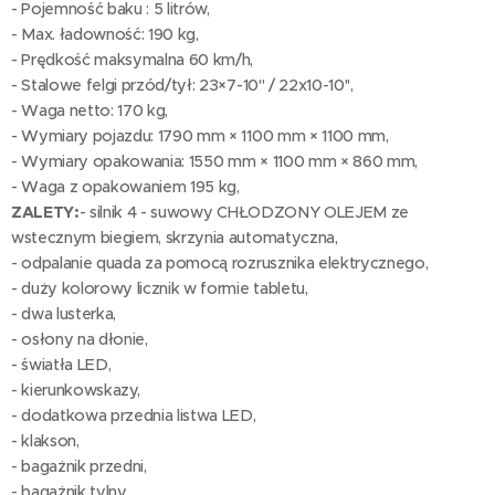
- Pojemność baku : 5 litrów,
- Max. ładowność: 190 kg,
- Prędkość maksymalna 60 km/h,
- Stalowe felgi przód/tył: 23×7-10'' / 22x10-10'',
- Waga netto: 170 kg,
- Wymiary pojazdu: 1790 mm × 1100 mm × 1100 mm,
- Wymiary opakowania: 1550 mm × 1100 mm × 860 mm,
- Waga z opakowaniem 195 kg,
ZALETY:
- silnik 4 - suwowy CHŁODZONY OLEJEM ze
wstecznym biegiem, skrzynia automatyczna,
- odpalanie quada za pomocą rozrusznika elektrycznego,
- duży kolorowy licznik w formie tabletu,
- dwa lusterka,
- osłony na dłonie,
- światła LED,
- kierunkowskazy,
- dodatkowa przednia listwa LED,
- klakson,
- bagażnik przedni,
- bagażnik tylny,