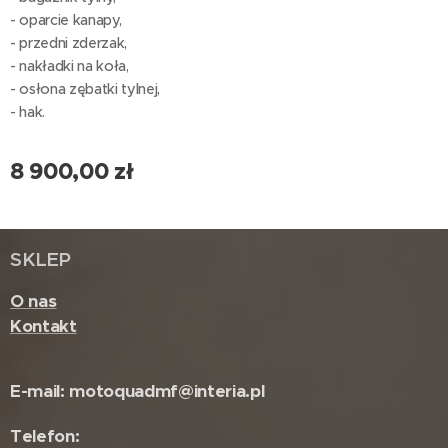
- oparcie kanapy,
- przedni zderzak,
- nakładki na koła,
- osłona zębatki tylnej,
- hak.
8 900,00
zł
SKLEP
O nas
Kontakt
E-mail: motoquadmf@interia.pl
Telefon: