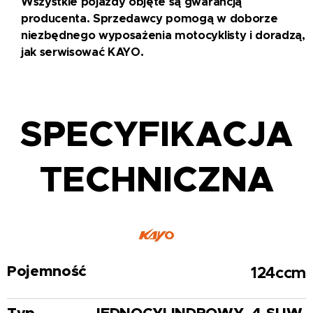
Wszystkie pojazdy objęte są gwarancją
producenta. Sprzedawcy pomogą w doborze
niezbędnego wyposażenia motocyklisty i doradzą,
jak serwisować KAYO.
SPECYFIKACJA
TECHNICZNA
Pojemność
124ccm
Typ
JEDNOCYLINDROWY, 4-SUW,