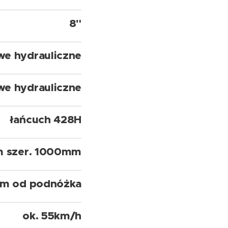
8"
we hydrauliczne
we hydrauliczne
łańcuch 428H
m szer. 1000mm
m od podnóżka
ok. 55km/h