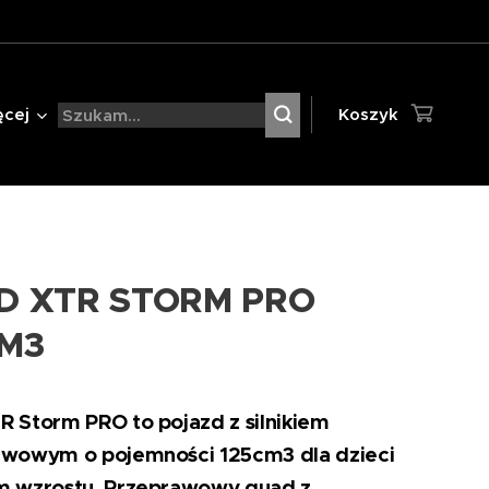
ęcej
Koszyk
D XTR STORM PRO
CM3
 Storm PRO to pojazd z silnikiem
uwowym o pojemności 125cm3 dla dzieci
m wzrostu. Przeprawowy quad z