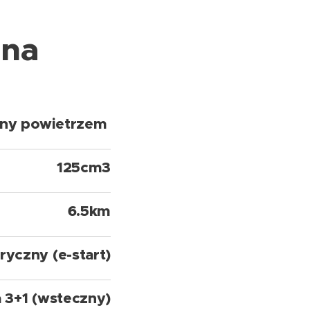
zna
ony powietrzem
125cm3
6.5km
ryczny (e-start)
 3+1 (wsteczny)