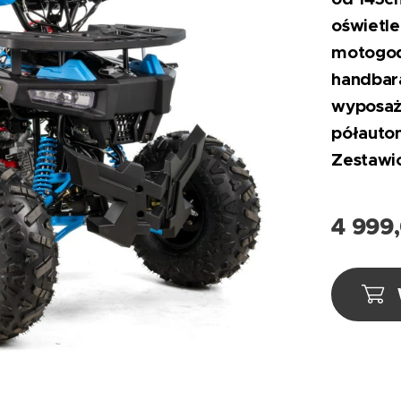
oświetle
motogod
handbara
wyposażo
półauto
Zestawio
4 999