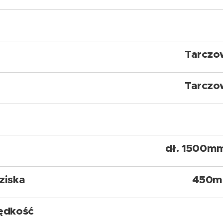
Tarczo
Tarczo
dł. 1500m
ziska
450m
ędkość