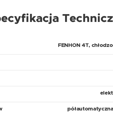
ecyfikacja Technic
FENHON 4T, chłodz
elekt
w
półautomatyczna