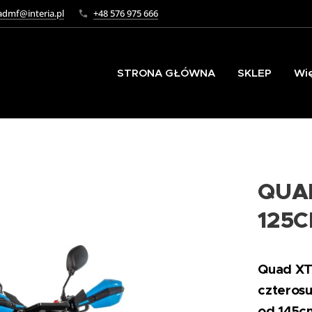
dmf@interia.pl
+48 576 975 666
STRONA GŁÓWNA
SKLEP
Wi
QUA
125
Quad XTR
czteros
od 145c