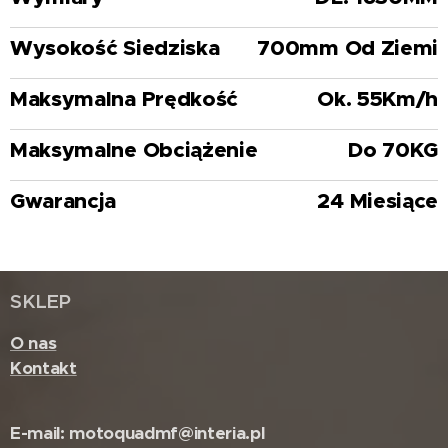
Wysokość Siedziska
700mm Od Ziemi
Maksymalna Prędkość
Ok. 55Km/h
Maksymalne Obciążenie
Do 70KG
Gwarancja
24 Miesiące
SKLEP
O nas
Kontakt
E-mail: motoquadmf@interia.pl