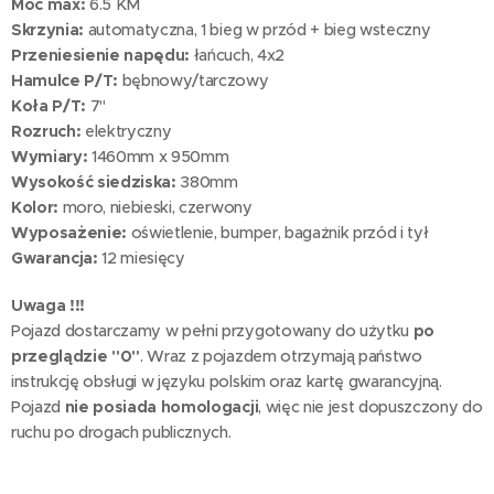
Moc max:
6.5 KM
Skrzynia:
automatyczna, 1 bieg w przód + bieg wsteczny
Przeniesienie napędu:
łańcuch, 4x2
Hamulce P/T:
bębnowy/tarczowy
Koła P/T:
7"
Rozruch:
elektryczny
Wymiary:
1460mm x 950mm
Wysokość siedziska:
380mm
Kolor:
moro, niebieski, czerwony
Wyposażenie:
oświetlenie, bumper, bagażnik przód i tył
Gwarancja:
12 miesięcy
Uwaga !!!
Pojazd dostarczamy w pełni przygotowany do użytku
po
przeglądzie "0"
. Wraz z pojazdem otrzymają państwo
instrukcję obsługi w języku polskim oraz kartę gwarancyjną.
Pojazd
nie posiada homologacji
, więc nie jest dopuszczony do
ruchu po drogach publicznych.